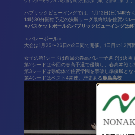
ウインターカップ2024決勝を戦った佐賀東（赤）と唐津工業（白）
パブリックビューイングでは、1月12日(日)14
14時30分開始予定の決勝リーグ最終戦を佐賀バ
※バスケットボールのパブリックビューイングは終
＜バレーボール＞
大会は1月25〜26日の2日間で開催。1日目の1
女子の第1シードは前回の春高バレー予選では決勝
第2シードは今回の春高予選で優勝し、春高本戦も
第3シードは県総体で佐賀学園を撃破し準優勝とな
第4シードはベスト4常連、歴史ある
鹿島高校