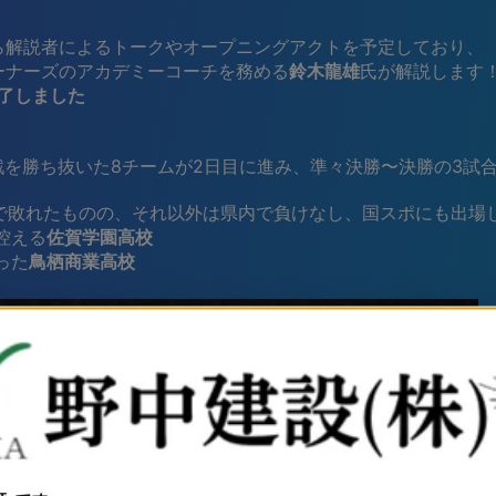
時から解説者によるトークやオープニングアクトを予定しており、
ルーナーズのアカデミーコーチを務める
鈴木龍雄
氏が解説します
了しました
,2回戦を勝ち抜いた8チームが2日目に進み、準々決勝〜決勝の3
で敗れたものの、それ以外は県内で負けなし、国スポにも出場
控える
佐賀学園高校
った
鳥栖商業高校