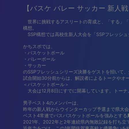
【バスケ バレー サッカー 新
世界に挑戦するアスリートの育成と、「する」「育
構想。
SSP構想では高校生新人大会を「SSPフレッシ
かちスポでは、
・バスケットボール
・バレーボール
・サッカー
のSSPフレッシュシリーズ決勝をゲストを招いて、
試合開始30分前からは、解説者によるトークやオ
＜バスケットボール＞
大会は12月8日にすでに開幕しています。トーナメ
男子ベスト4のメンバーは、
昨年の新人戦からウインターカップ予選まで県大会
ベスト4常連でパスバスケットボールを強みとする
2021年、2022年と2年連続県内無敗記録を打ち立
近年力をつけ、この1年間佐賀東高校と優勝争いを