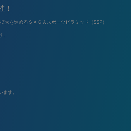
催！
大を進めるＳＡＧＡスポーツピラミッド（SSP）
す。
います。