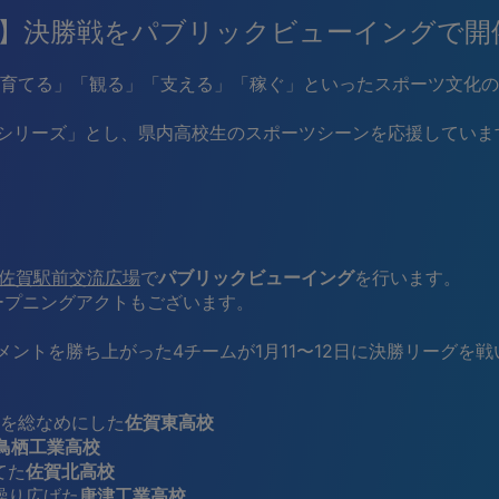
人戦】決勝戦をパブリックビューイングで開
てる」「観る」「支える」「稼ぐ」といったスポーツ文化の拡
ュシリーズ」とし、県内高校生のスポーツシーンを応援していま
佐賀駅前交流広場
で
パブリックビューイング
を行います。
ープニングアクトもございます。
ントを勝ち上がった4チームが1月11〜12日に決勝リーグを戦
を総なめにした
佐賀東高校
鳥栖工業高校
てた
佐賀北高校
繰り広げた
唐津工業高校