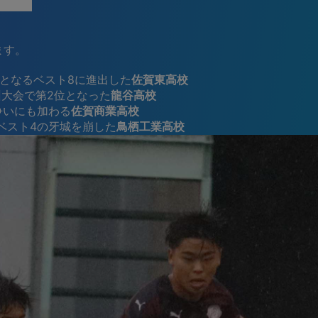
ました
ます。
初となるベスト8に進出した
佐賀東高校
州大会で第2位となった
龍谷高校
争いにも加わる
佐賀商業高校
ベスト4の牙城を崩した
鳥栖工業高校