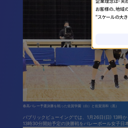
企業理念は『笑顔
お客様の、地域
“スケールの大
春高バレー予選決勝を戦った佐賀学園（白）と佐賀清和（黒）
パブリックビューイングでは、1月26日(日) 1
13時30分開始予定の決勝戦をバレーボール女子日