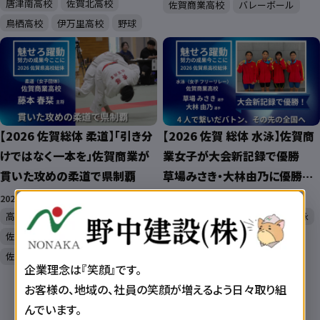
唐津南高校
佐賀北高校
佐賀商業高校
バレーボール
鳥栖高校
伊万里高校
野球
【2026 佐賀総体 柔道】「引き分
【2026 佐賀 総体 水泳】佐賀商
けではなく一本を」佐賀商業が
業女子が大会新記録で優勝
貫いた攻めの柔道で県制覇
草場みさき・大林由乃に優勝イ
ンタビュー
2026/6/16 10:00:00
2026/6/13 7:51:09
高校総体
佐賀商業高校
高校総体
佐賀商業高校
水泳
佐賀学園高校
小城高校
佐賀工業高校
柔道
企業理念は『笑顔』です。
お客様の、地域の、社員の笑顔が増えるよう日々取り組
1
2
3
4
5
…
19
んでいます。