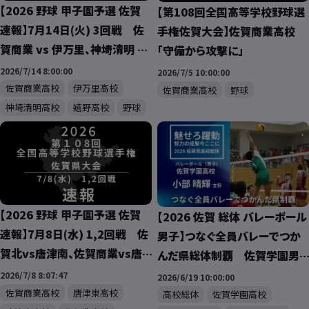
【2026 野球 甲子園予選 佐賀
【第108回全国高等学校野球選
速報】7月14日(火) 3回戦 佐
手権佐賀大会】佐賀商業高校
賀商業 vs 伊万里、神埼清明 vs
「守備から攻撃に」
嬉野
2026/7/14 8:00:00
2026/7/5 10:00:00
佐賀商業高校
伊万里高校
佐賀商業高校
野球
神埼清明高校
嬉野高校
野球
【2026 野球 甲子園予選 佐賀
【2026 佐賀 総体 バレーボール
速報】7月8日(水) 1,2回戦 佐
男子】つなぐ全員バレーでつか
賀北vs唐津南、佐賀商業vs唐
んだ県総体制覇 佐賀学園男
津東、鳥栖vs伊万里
子バレー部
2026/7/8 8:07:47
2026/6/19 10:00:00
佐賀商業高校
唐津東高校
高校総体
佐賀学園高校