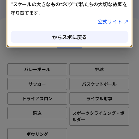
“スケールの大きなものづくり”で私たちの大切な故郷を
守り育てます。
公式サイト ↗
競技から探す
かちスポに戻る
バレーボール
野球
サッカー
バスケットボール
トライアスロン
ライフル射撃
飛込
スポーツクライミング・ボ
ルダー
ボウリング