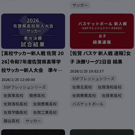
サッカー
【高校サッカー新人戦 佐賀 20
【佐賀 バスケ 新人戦 速報】女
26】令和7年度佐賀県高等学
子 決勝リーグ2日目 結果
校サッカー新人大会 準々決
2026/1/25 10:02:37
勝 試合結果
SSPフレッシュシリーズ
2026/1/25 12:00:00
SSPフレッシュシリーズ
佐賀北高校
佐賀清和高校
佐賀東高校
敬徳高校
佐賀商業高校
佐賀東高校
佐賀清和高校
佐賀商業高校
バスケットボール
佐賀学園高校
佐賀工業高校
龍谷高校
サッカー