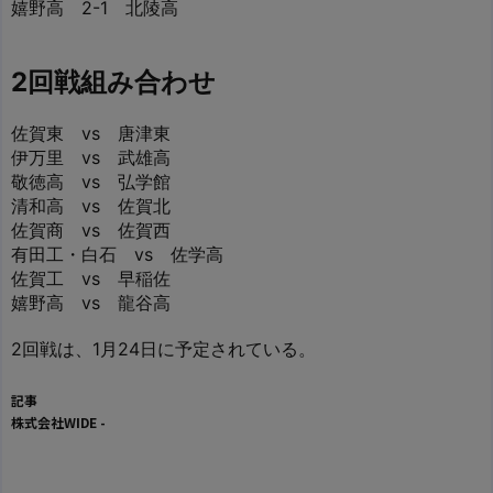
嬉野高 2-1 北陵高
2回戦組み合わせ
佐賀東 vs 唐津東
伊万里 vs 武雄高
敬徳高 vs 弘学館
清和高 vs 佐賀北
佐賀商 vs 佐賀西
有田工・白石 vs 佐学高
佐賀工 vs 早稲佐
嬉野高 vs 龍谷高
2回戦は、1月24日に予定されている。
記事
株式会社WIDE
-