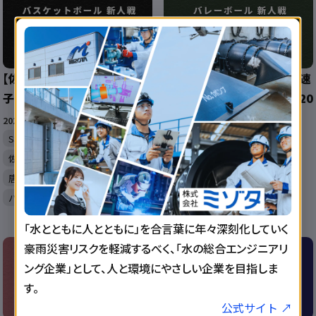
【佐賀 バスケ 新人戦 速報】 男
【佐賀 バレーボール 新人戦 速
子 決勝リーグ2日目 結果
報】SSPフレッシュシリーズ 20
25 男子 結果
2026/1/25 9:55:07
SSPフレッシュシリーズ
2026/1/25 7:14:35
佐賀北高校
佐賀東高校
SSPフレッシュシリーズ
唐津工業高校
唐津東高校
佐賀学園高校
佐賀工業高校
バスケットボール
鳥栖工業高校
佐賀商業高校
バレーボール
「水とともに人とともに」を合言葉に年々深刻化していく
豪雨災害リスクを軽減するべく、「水の総合エンジニアリ
ング企業」として、人と環境にやさしい企業を目指しま
す。
公式サイト ↗