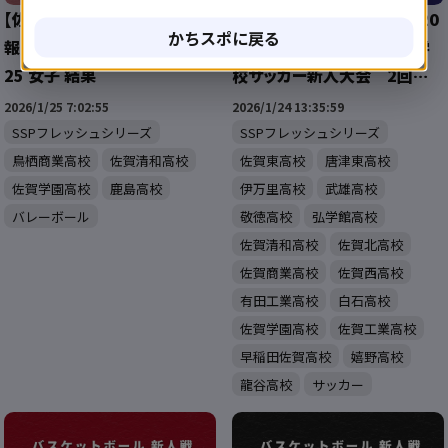
【佐賀 バレーボール 新人戦 速
【高校サッカー新人戦 佐賀 20
かちスポに戻る
報】SSPフレッシュシリーズ 20
26】令和7年度佐賀県高等学
25 女子 結果
校サッカー新人大会 2回
戦 試合結果
2026/1/25 7:02:55
2026/1/24 13:35:59
SSPフレッシュシリーズ
SSPフレッシュシリーズ
鳥栖商業高校
佐賀清和高校
佐賀東高校
唐津東高校
佐賀学園高校
鹿島高校
伊万里高校
武雄高校
バレーボール
敬徳高校
弘学館高校
佐賀清和高校
佐賀北高校
佐賀商業高校
佐賀西高校
有田工業高校
白石高校
佐賀学園高校
佐賀工業高校
早稲田佐賀高校
嬉野高校
龍谷高校
サッカー