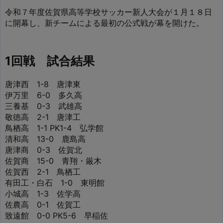
令和７年度佐賀県高等学校サッカー新人大会が１月１８日
に開幕し、新チームによる最初の公式戦が幕を開けた。
1回戦 試合結果
唐津西 1-8 唐津東
伊万里 6-0 多久高
三養基 0-3 武雄高
敬徳高 2-1 唐津工
鳥栖高 1-1 PK1-4 弘学館
清和高 13-0 鹿島高
唐津商 0-3 佐賀北
佐賀商 15-0 青翔・厳木
佐賀西 2-1 鳥栖工
有田工・白石 1-0 東明館
小城高 1-3 佐学高
佐農高 0-1 佐賀工
致遠館 0-0 PK5-6 早稲佐