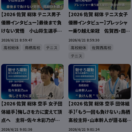
【2026 佐賀 総体 テニス男子
【2026 佐賀 総体 テニス女子
優勝インタビュー】最後まで負
優勝インタビュー】プレッシャ
けない覚悟 小山将生選手が
ー乗り越え栄冠 佐賀西・田代
県総体制覇！
祐唯選手が県総体制覇！
2026/6/21 8:59:47
2026/6/21 8:59:30
高校総体
鳥栖高校
テニス
高校総体
佐賀西高校
テニス
【2026 佐賀 総体 空手 女子団
【2026 佐賀 総体 空手 団体組
体組手】悔しさを力に変えて頂
手】「もう一回も負けない」鳥栖
点へ 主将・佐々木彩乃が語
高校主将・山本幹人が語る総
る鳥栖高校の団結力
体への覚悟
2026/6/21 9:01:36
2026/6/21 9:01:24