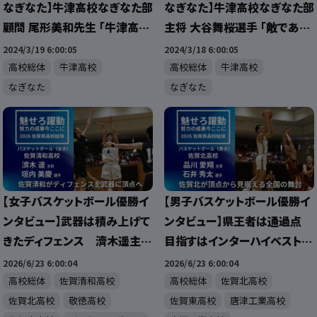
なぎなた】牛津高校なぎなた部
なぎなた】牛津高校なぎなた部
顧問 尾形美和先生 「牛津高に
主将 大谷舞桜選手 「敵であり
新たな歴史を」
味方。仲間と目指す全国制覇！」
2024/3/19 6:00:05
2024/3/18 6:00:05
高校総体
牛津高校
高校総体
牛津高校
なぎなた
なぎなた
【女子バスケットボール優勝イ
【男子バスケットボール優勝イ
ンタビュー】武器は積み上げて
ンタビュー】県王者は通過点
きたディフェンス 濟木遥主
目指すはインターハイベスト4
将・垣内美慶選手
品川愛翔主将・石井秀太選
2026/6/23 6:00:04
2026/6/23 6:00:04
手
高校総体
佐賀清和高校
高校総体
佐賀北高校
佐賀北高校
敬徳高校
佐賀東高校
唐津工業高校