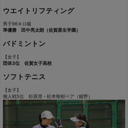
ウエイトリフティング
男子96キロ級
準優勝 田中亮太朗（佐賀星生学園）
バドミントン
【女子】
団体3位 佐賀女子高校
ソフトテニス
【女子】
個人戦5位 杉原澄・松本唯郁ペア（嬉野）