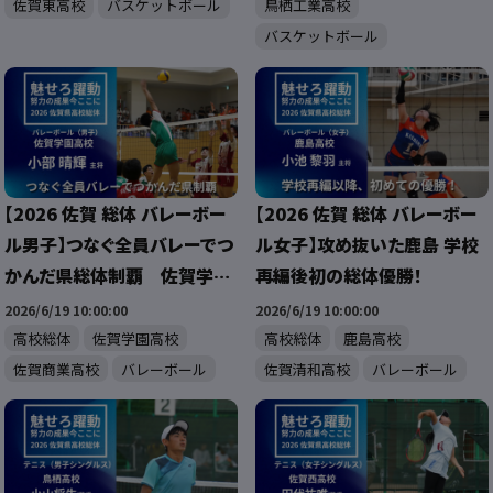
佐賀東高校
バスケットボール
鳥栖工業高校
バスケットボール
【2026 佐賀 総体 バレーボー
【2026 佐賀 総体 バレーボー
ル男子】つなぐ全員バレーでつ
ル女子】攻め抜いた鹿島 学校
かんだ県総体制覇 佐賀学園
再編後初の総体優勝！
男子バレー部
2026/6/19 10:00:00
2026/6/19 10:00:00
高校総体
佐賀学園高校
高校総体
鹿島高校
佐賀商業高校
バレーボール
佐賀清和高校
バレーボール