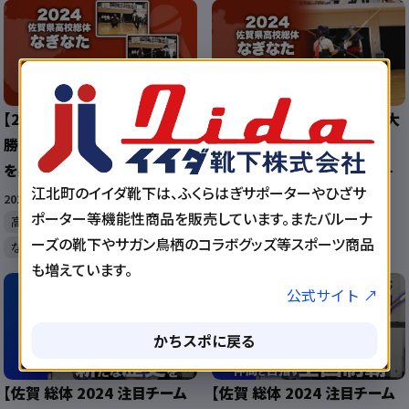
【2024 佐賀 総体 なぎなた 優
【2024 佐賀 総体 なぎなた 大
勝インタビュー】団体戦で優勝
会結果】団体は牛津高校が1
を果たした牛津高の大谷選手
位！個人は佐賀東の高島選手
江北町のイイダ靴下は、ふくらはぎサポーターやひざサ
にインタビュー！
が1位！
2024/6/4 6:00:05
2024/6/1 6:52:04
ポーター等機能性商品を販売しています。またバルーナ
高校総体
牛津高校
高校総体
牛津高校
ーズの靴下やサガン鳥栖のコラボグッズ等スポーツ商品
なぎなた
佐賀東高校
なぎなた
も増えています。
公式サイト ↗
かちスポに戻る
【佐賀 総体 2024 注目チーム
【佐賀 総体 2024 注目チーム