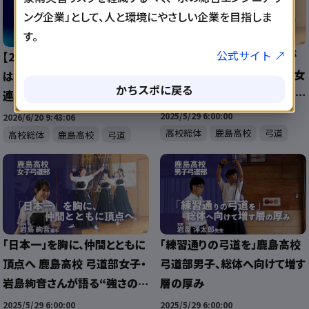
ング企業」として、人と環境にやさしい企業を目指しま
す。
公式サイト ↗
「弓道が好き」という気持ちが
【2026佐賀総体弓道】「狙うの
強さの原点 鹿島高校弓道部女
は一番上」鹿島高校男子が2年
かちスポに戻る
子・笠原先生が語るチームの魅
連続優勝 全国制覇へ挑戦
力と期待
2025/5/29 6:00:00
2026/6/20 9:43:06
高校総体
鹿島高校
弓道
高校総体
鹿島高校
弓道
「日本一」を胸に、仲間とともに
「練習通りの弓道を」――鹿島高校
頂点へ 鹿島高校 弓道部女子・
弓道部男子、総体へ向けて増す
岩島絢音さんが語る“強さの秘
層の厚み
訣”
2025/5/29 6:00:00
2025/5/29 6:00:00