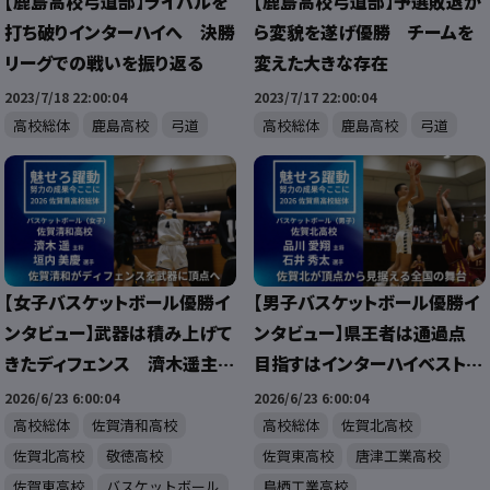
【鹿島高校弓道部】ライバルを
【鹿島高校弓道部】予選敗退か
打ち破りインターハイへ 決勝
ら変貌を遂げ優勝 チームを
リーグでの戦いを振り返る
変えた大きな存在
2023/7/18 22:00:04
2023/7/17 22:00:04
高校総体
鹿島高校
弓道
高校総体
鹿島高校
弓道
【女子バスケットボール優勝イ
【男子バスケットボール優勝イ
ンタビュー】武器は積み上げて
ンタビュー】県王者は通過点
きたディフェンス 濟木遥主
目指すはインターハイベスト4
将・垣内美慶選手
品川愛翔主将・石井秀太選
2026/6/23 6:00:04
2026/6/23 6:00:04
手
高校総体
佐賀清和高校
高校総体
佐賀北高校
佐賀北高校
敬徳高校
佐賀東高校
唐津工業高校
佐賀東高校
バスケットボール
鳥栖工業高校