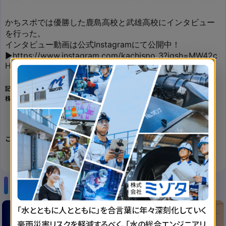
かちスポでは優勝した鹿島高校と武雄高校にインタビュー
を行った。
インタビュー動画は公式Instagramにて公開中！
▶https://www.instagram.com/kachispo_3?igsh=MW42c
HF0cHAwamozNA%3D%3D&utm_source=qr
記事
株式会社WIDE
-
この記事を共有
関連記事
「水とともに人とともに」を合言葉に年々深刻化していく
豪雨災害リスクを軽減するべく、「水の総合エンジニアリ