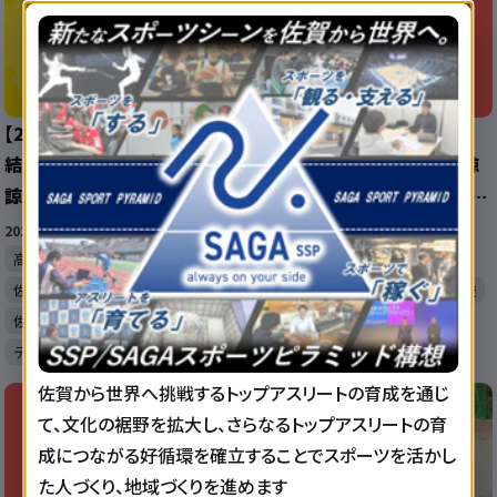
【2025 佐賀 総体 テニス 大会
【2025 佐賀 総体 テニス 速
結果】シングルス 男子は野口
報】シングルス 男子は野口諒
諒人（早稲佐）女子は長友沙薫
人（早稲佐）女子は長友沙薫
（鳥栖商）が優勝
（鳥栖商）が優勝
2025/6/3 14:40:32
2025/6/3 5:00:31
高校総体
早稲田佐賀高校
高校総体
鳥栖商業高校
佐賀商業高校
致遠館高校
早稲田佐賀高校
佐賀商業高校
佐賀西高校
鳥栖高校
佐賀西高校
致遠館高校
テニス
鳥栖高校
テニス
佐賀から世界へ挑戦するトップアスリートの育成を通じ
て、文化の裾野を拡大し、さらなるトップアスリートの育
成につながる好循環を確立することでスポーツを活かし
た人づくり、地域づくりを進めます