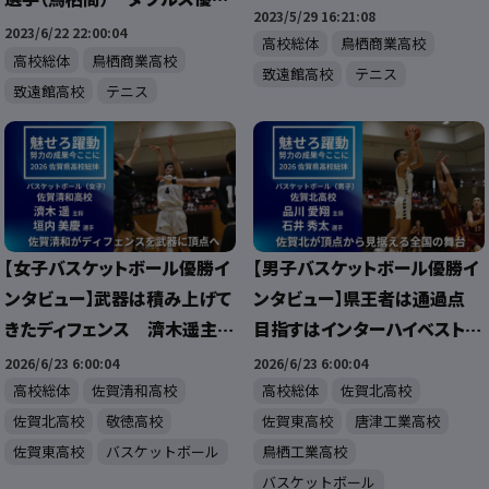
ペア（致遠館）が優勝
2023/5/29 16:21:08
坂本匠・今村潤矢ペア（致遠
2023/6/22 22:00:04
高校総体
鳥栖商業高校
館）
高校総体
鳥栖商業高校
致遠館高校
テニス
致遠館高校
テニス
【女子バスケットボール優勝イ
【男子バスケットボール優勝イ
ンタビュー】武器は積み上げて
ンタビュー】県王者は通過点
きたディフェンス 濟木遥主
目指すはインターハイベスト4
将・垣内美慶選手
品川愛翔主将・石井秀太選
2026/6/23 6:00:04
2026/6/23 6:00:04
手
高校総体
佐賀清和高校
高校総体
佐賀北高校
佐賀北高校
敬徳高校
佐賀東高校
唐津工業高校
佐賀東高校
バスケットボール
鳥栖工業高校
バスケットボール