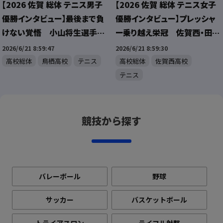
【2026 佐賀 総体 テニス男子
【2026 佐賀 総体 テニス女子
優勝インタビュー】最後まで負
優勝インタビュー】プレッシャ
けない覚悟 小山将生選手が
ー乗り越え栄冠 佐賀西・田代
県総体制覇！
祐唯選手が県総体制覇！
2026/6/21 8:59:47
2026/6/21 8:59:30
高校総体
鳥栖高校
テニス
高校総体
佐賀西高校
テニス
競技から探す
バレーボール
野球
サッカー
バスケットボール