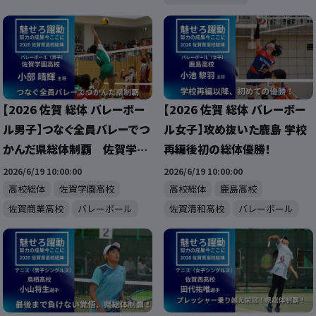
【2026 佐賀 総体 バレーボー
【2026 佐賀 総体 バレーボー
ル男子】つなぐ全員バレーでつ
ル女子】攻め抜いた鹿島 学校
かんだ県総体制覇 佐賀学園
再編後初の総体優勝！
男子バレー部
2026/6/19 10:00:00
2026/6/19 10:00:00
高校総体
佐賀学園高校
高校総体
鹿島高校
佐賀商業高校
バレーボール
佐賀清和高校
バレーボール