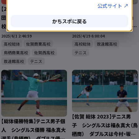
公式サイト ↗
【2025 佐賀 総体 女子テニス
【2025 佐賀 総体へ向けて】
団体 速報】優勝は佐賀商業高
「限られた時間を力に変えて」
かちスポに戻る
校！
致遠館高校女子テニス部 監督
青木貴洋先生
2025/6/1 2:46:59
2025/4/19 6:00:04
高校総体
佐賀商業高校
高校総体
致遠館高校
鳥栖商業高校
佐賀西高校
テニス
致遠館高校
テニス
【佐賀 総体 2023】テニス男
【総体優勝特集】テニス男子個
子 シングルスは福永真大（鳥
人 シングルス優勝 福永真大
栖商） ダブルスは今村・坂本
選手（鳥栖商） ダブルス優勝